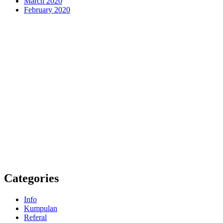
March 2020
February 2020
Categories
Info
Kumpulan
Referal